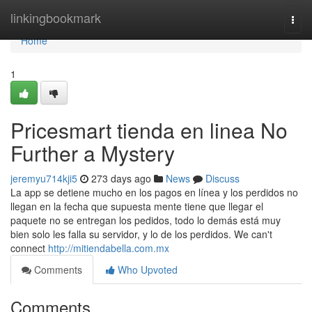
Home
linkingbookmark
Togg
navi
Home
1
Pricesmart tienda en linea No
Further a Mystery
jeremyu714kji5
273 days ago
News
Discuss
La app se detiene mucho en los pagos en línea y los perdidos no
llegan en la fecha que supuesta mente tiene que llegar el
paquete no se entregan los pedidos, todo lo demás está muy
bien solo les falla su servidor, y lo de los perdidos. We can't
connect
http://mitiendabella.com.mx
Comments
Who Upvoted
Comments