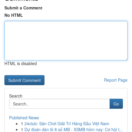
Submit a Comment
No HTML
HTML is disabled
Report Page
Search
Go
Published News
1
24club: Sân Chơi Giải Trí Hàng Đầu Việt Nam
1
Dự đoán dàn lô 8 số MB - XSMB hôm nay: Cơ hội t...