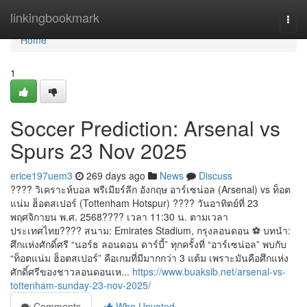
Home
linkingbookmark
Togg
navi
Home
1
Soccer Prediction: Arsenal vs
Spurs 23 Nov 2025
erice197uem3
269 days ago
News
Discuss
???? วิเคราะห์บอล พรีเมียร์ลีก อังกฤษ อาร์เซน่อล (Arsenal) vs ท็อต
แน่ม ฮ็อตสเปอร์ (Tottenham Hotspur) ???? วันอาทิตย์ที่ 23
พฤศจิกายน พ.ศ. 2568???? เวลา 11:30 น. ตามเวลา
ประเทศไทย???? สนาม: Emirates Stadium, กรุงลอนดอน ⚽ บทนำ:
ศึกแห่งศักดิ์ศรี “นอร์ธ ลอนดอน ดาร์บี้” ทุกครั้งที่ “อาร์เซน่อล” พบกับ
“ท็อตแน่ม ฮ็อตสเปอร์” คือเกมที่มีมากกว่า 3 แต้ม เพราะมันคือศึกแห่ง
ศักดิ์ศรีของชาวลอนดอนเห...
https://www.buaksib.net/arsenal-vs-
tottenham-sunday-23-nov-2025/
Comments
Who Upvoted