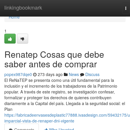
Home
linkingbookmark
To
na
Home
1
Renatep Cosas que debe
saber antes de comprar
popex987dqe0
273 days ago
News
Discuss
El⁣ ReNaTEP se presenta como ‍una ⁣útil fundamental para la
inclusión y el incremento de los trabajadores de la Patrimonio
popular. ⁣A través de este registro,⁣ se investigación confesar,
formalizar y proteger los derechos de quienes contribuyen
diariamente a la Capital del país. Llegada a la seguridad social: el
Plan
https://fabricadeenvasesdeplastic77888.ivasdesign.com/59432175/u
imparcial-vista-de-renaper-dni-vigente
Comments
Who Upvoted