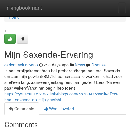
Home
linkingbookmark
Togg
navi
Home
1
Mijn Saxenda-Ervaring
carlymmvk195863
293 days ago
News
Discuss
Ik ben erbijgekomen/aan het proberen/begonnen met Saxenda
om aan mijn gewicht/BMI/lichaamsmassa te werken. Ik had zeer
snel/een langzaam/een gestaag resultaat gezien! Eerst/Na een
paar weken/Vanaf het begin heb ik iets
https://cyruseuut392327.link4blogs.com/58769475/welk-effect-
heeft-saxenda-op-mijn-gewicht
Comments
Who Upvoted
Comments