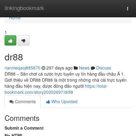
Home
linkingbookmark
Togg
navi
Home
1
dr88
nannieqaoj885870
297 days ago
News
Discuss
DR88 – Sân chơi cá cược trực tuyến uy tín hàng đầu châu Á 1.
Giới thiệu về DR88 DR88 là một trong những nhà cái trực tuyến
hàng đầu hiện nay, được đông đảo người
https://total-
bookmark.com/story20302697/dr88
Comments
Who Upvoted
Comments
Submit a Comment
No HTML