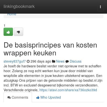
Home
linkingbookmark
Togg
navi
Home
1
De basisprincipes van kosten
wrappen keuken
stevey837guf7
296 days ago
News
Discuss
Je hoeft de hardware beslist verder niet opnieuw met te schaffen
hoor. Zolang ze nog echt werken kun jouw door middel van
wrapfolie alle elementen in jouw keuken uitstekend wrappen. Een
afzuigkap Ons prijzen van de getoonde middelen op beslist.nl zijn
incl. BTW en exclusief desgewenst bijkomende verzendkosten.
Verschillende originele,
https://atavi.com/share/xa736ozko39d
Comments
Who Upvoted