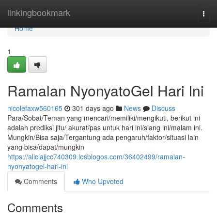
Home
linkingbookmark
Togg
navi
Home
1
Ramalan NyonyatoGel Hari Ini
nicolefaxw560165
301 days ago
News
Discuss
Para/Sobat/Teman yang mencari/memiliki/mengikuti, berikut ini
adalah prediksi jitu/ akurat/pas untuk hari ini/siang ini/malam ini.
Mungkin/Bisa saja/Tergantung ada pengaruh/faktor/situasi lain
yang bisa/dapat/mungkin
https://aliciajjcc740309.losblogos.com/36402499/ramalan-
nyonyatogel-hari-ini
Comments
Who Upvoted
Comments