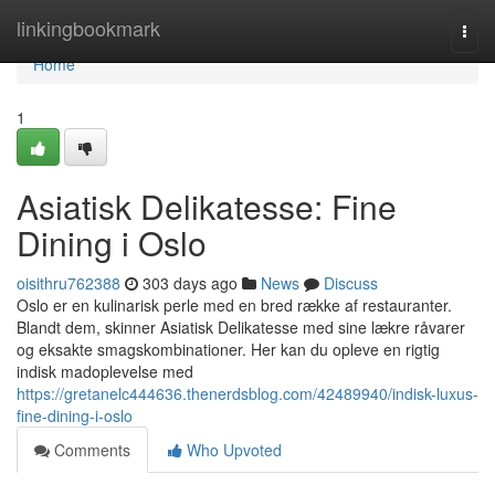
Home
linkingbookmark
Togg
navi
Home
1
Asiatisk Delikatesse: Fine
Dining i Oslo
oisithru762388
303 days ago
News
Discuss
Oslo er en kulinarisk perle med en bred række af restauranter.
Blandt dem, skinner Asiatisk Delikatesse med sine lækre råvarer
og eksakte smagskombinationer. Her kan du opleve en rigtig
indisk madoplevelse med
https://gretanelc444636.thenerdsblog.com/42489940/indisk-luxus-
fine-dining-i-oslo
Comments
Who Upvoted