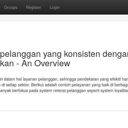
Groups
Register
Login
pelanggan yang konsisten denga
ikan - An Overview
diri dalam hal layanan pelanggan, sehingga pendekatan yang efektif ha
di setiap sektor. Berikut adalah contoh pelayanan yang baik di berbag
i banyak berfokus pada system retensi pelanggan seperti system loyalita