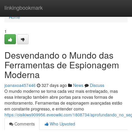
Home
linkingbookmark
Home
1
Desvendando o Mundo das
Ferramentas de Espionagem
Moderna
joanaxoa457446
327 days ago
News
Discuss
O mundo moderno se torna cada vez mais entrelaçado, mas
essa interação também abre portas para novas formas de
monitoramento. Ferramentas de espionagem avançadas estão
em constante progresso, e entender como
https://oisikiws909956.eveowiki.com/1808734/aprofundando_no_
Comments
Who Upvoted