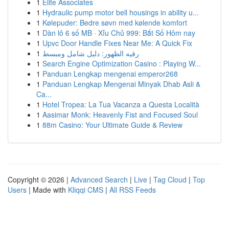
1
Elite Associates
1
Hydraulic pump motor bell housings in ability u...
1
Kølepuder: Bedre søvn med kølende komfort
1
Dàn lô 6 số MB · Xỉu Chủ 999: Bắt Số Hôm nay
1
Upvc Door Handle Fixes Near Me: A Quick Fix
1
رقيه الظهور: دليل شامل ومبسط
1
Search Engine Optimization Casino : Playing W...
1
Panduan Lengkap mengenai emperor268
1
Panduan Lengkap Mengenai Minyak Dhab Asli &
Ca...
1
Hotel Tropea: La Tua Vacanza a Questa Località
1
Aasimar Monk: Heavenly Fist and Focused Soul
1
88m Casino: Your Ultimate Guide & Review
Copyright © 2026 |
Advanced Search
|
Live
|
Tag Cloud
|
Top
Users
| Made with
Kliqqi CMS
|
All RSS Feeds