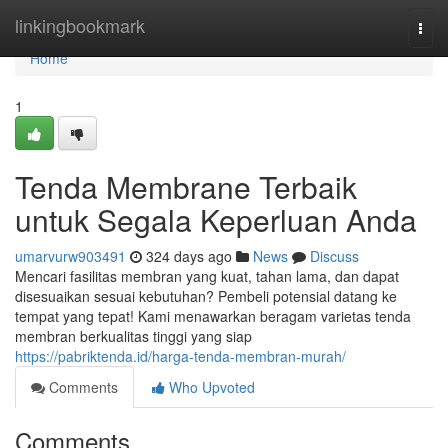
Home
linkingbookmark
Togg
navi
Home
1
Tenda Membrane Terbaik
untuk Segala Keperluan Anda
umarvurw903491
324 days ago
News
Discuss
Mencari fasilitas membran yang kuat, tahan lama, dan dapat
disesuaikan sesuai kebutuhan? Pembeli potensial datang ke
tempat yang tepat! Kami menawarkan beragam varietas tenda
membran berkualitas tinggi yang siap
https://pabriktenda.id/harga-tenda-membran-murah/
Comments
Who Upvoted
Comments