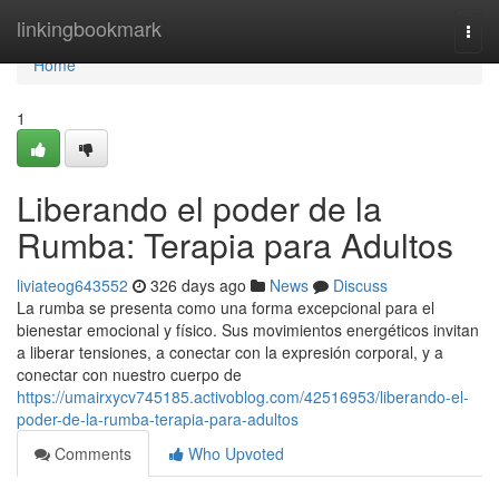
Home
linkingbookmark
Togg
navi
Home
1
Liberando el poder de la
Rumba: Terapia para Adultos
liviateog643552
326 days ago
News
Discuss
La rumba se presenta como una forma excepcional para el
bienestar emocional y físico. Sus movimientos energéticos invitan
a liberar tensiones, a conectar con la expresión corporal, y a
conectar con nuestro cuerpo de
https://umairxycv745185.activoblog.com/42516953/liberando-el-
poder-de-la-rumba-terapia-para-adultos
Comments
Who Upvoted