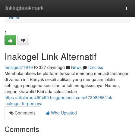
Home
linkingbookmark
Togg
navi
Home
1
Inakogel Link Alternatif
tedsjge577919
327 days ago
News
Discuss
Membuka akses ke platform terkunci memang menjadi tantangan
di zaman ini. Banyak sekali aplikasi yang mengalami blokir,
sehingga pengguna kesulitan untuk mengaksesnya. Namun,
jangan khawatir! Kini ada solusi instan
https://aliciaruej490499.bloggerchest.com/37308986/link-
inakogel-terpercaya
Comments
Who Upvoted
Comments