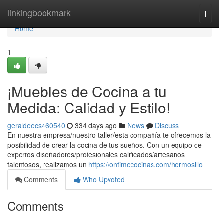
Home
linkingbookmark
Togg
navi
Home
1
¡Muebles de Cocina a tu
Medida: Calidad y Estilo!
geraldeecs460540
334 days ago
News
Discuss
En nuestra empresa/nuestro taller/esta compañía te ofrecemos la
posibilidad de crear la cocina de tus sueños. Con un equipo de
expertos diseñadores/profesionales calificados/artesanos
talentosos, realizamos un
https://ontimecocinas.com/hermosillo
Comments
Who Upvoted
Comments