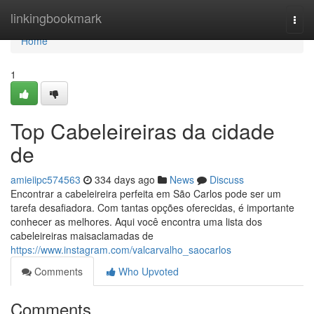
Home
linkingbookmark
Togg
navi
Home
1
Top Cabeleireiras da cidade
de
amieiipc574563
334 days ago
News
Discuss
Encontrar a cabeleireira perfeita em São Carlos pode ser um
tarefa desafiadora. Com tantas opções oferecidas, é importante
conhecer as melhores. Aqui você encontra uma lista dos
cabeleireiras maisaclamadas de
https://www.instagram.com/valcarvalho_saocarlos
Comments
Who Upvoted
Comments