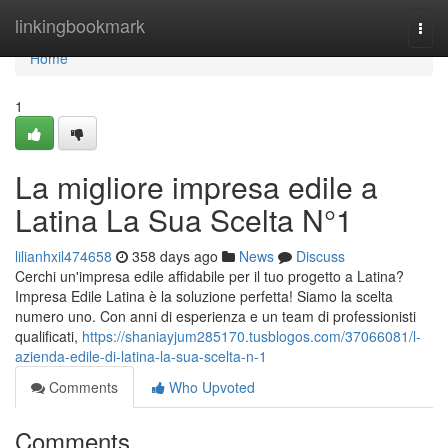
Home
linkingbookmark
Togg
navi
Home
1
La migliore impresa edile a
Latina La Sua Scelta N°1
lilianhxil474658
358 days ago
News
Discuss
Cerchi un'impresa edile affidabile per il tuo progetto a Latina?
Impresa Edile Latina è la soluzione perfetta! Siamo la scelta
numero uno. Con anni di esperienza e un team di professionisti
qualificati,
https://shaniayjum285170.tusblogos.com/37066081/l-
azienda-edile-di-latina-la-sua-scelta-n-1
Comments
Who Upvoted
Comments