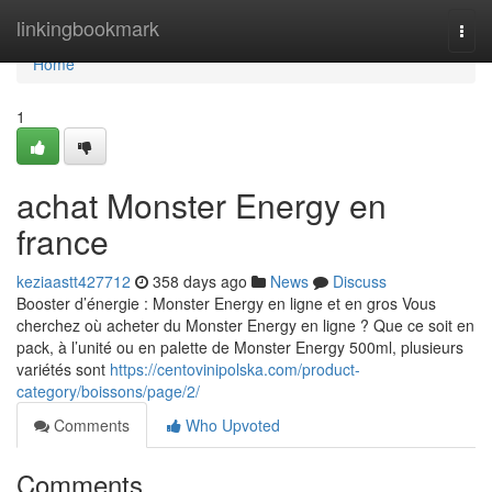
Home
linkingbookmark
Togg
navi
Home
1
achat Monster Energy en
france
keziaastt427712
358 days ago
News
Discuss
Booster d’énergie : Monster Energy en ligne et en gros Vous
cherchez où acheter du Monster Energy en ligne ? Que ce soit en
pack, à l’unité ou en palette de Monster Energy 500ml, plusieurs
variétés sont
https://centovinipolska.com/product-
category/boissons/page/2/
Comments
Who Upvoted
Comments