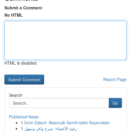
Submit a Comment
No HTML
HTML is disabled
Report Page
Search
Go
Published News
1
İzmir Eskort: Alsancak Semti'ndeki Seçenekler
1
رقية الأعضاء: شرح وافٍ وسهل