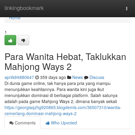
Home
linkingbookmark
Togg
navi
Home
1
Para Wanita Hebat, Taklukkan
Mahjong Ways 2
aprilidrk880647
359 days ago
News
Discuss
Di dunia game online, tak hanya para pria yang mampu
menunjukkan keahliannya. Para wanita kini juga ikut
menunjukkan dominasi di berbagai platform. Salah satunya
adalah pada game Mahjong Ways 2, dimana banyak sekali
https://georgiaqzhg920865.blogdemls.com/36507310/wanita-
cemerlang-dominasi-mahjong-ways-2
Comments
Who Upvoted