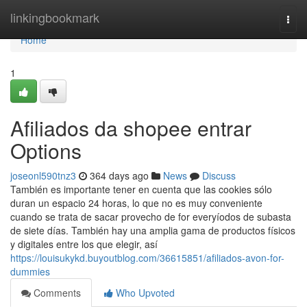
Home
linkingbookmark
Togg
navi
Home
1
Afiliados da shopee entrar
Options
joseonl590tnz3
364 days ago
News
Discuss
También es importante tener en cuenta que las cookies sólo
duran un espacio 24 horas, lo que no es muy conveniente
cuando se trata de sacar provecho de for everyíodos de subasta
de siete días. También hay una amplia gama de productos físicos
y digitales entre los que elegir, así
https://louisukykd.buyoutblog.com/36615851/afiliados-avon-for-
dummies
Comments
Who Upvoted