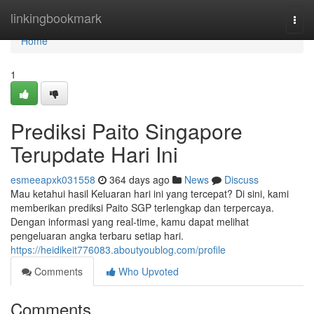
Home
linkingbookmark
Togg
navi
Home
1
Prediksi Paito Singapore
Terupdate Hari Ini
esmeeapxk031558
364 days ago
News
Discuss
Mau ketahui hasil Keluaran hari ini yang tercepat? Di sini, kami
memberikan prediksi Paito SGP terlengkap dan terpercaya.
Dengan informasi yang real-time, kamu dapat melihat
pengeluaran angka terbaru setiap hari.
https://heidikeit776083.aboutyoublog.com/profile
Comments
Who Upvoted
Comments