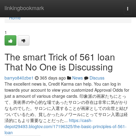
Home
linkingbookmark
Togg
navi
Home
1
The smart Trick of 561 loan
That No One is Discussing
barryo840zbe1
365 days ago
News
Discuss
The excellent news is, Credit Karma can help. You can log in
towards your account to view your customized Approval Odds for
just a amount of various charge cards. 印象派の画家たちにとっ
て、美術界の中心的な場であったサロンの存在は非常に気がかり
なものでした。サロンに入選することが画家としての出世と結び
ついているため、貧しかったルノワールにとってサロン入選は経
済的にもより重要なことだった...
https://cash-
depot29493.blogtov.com/17196325/the-basic-principles-of-561-
loan