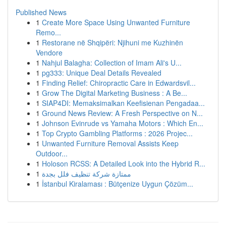
Published News
1
Create More Space Using Unwanted Furniture
Remo...
1
Restorane në Shqipëri: Njihuni me Kuzhinën
Vendore
1
Nahjul Balagha: Collection of Imam Ali's U...
1
pg333: Unique Deal Details Revealed
1
Finding Relief: Chiropractic Care in Edwardsvil...
1
Grow The Digital Marketing Business : A Be...
1
SIAP4DI: Memaksimalkan Keefisienan Pengadaa...
1
Ground News Review: A Fresh Perspective on N...
1
Johnson Evinrude vs Yamaha Motors : Which En...
1
Top Crypto Gambling Platforms : 2026 Projec...
1
Unwanted Furniture Removal Assists Keep
Outdoor...
1
Holoson RCSS: A Detailed Look into the Hybrid R...
1
ممتازة شركة تنظيف فلل بجدة
1
İstanbul Kiralaması : Bütçenize Uygun Çözüm...