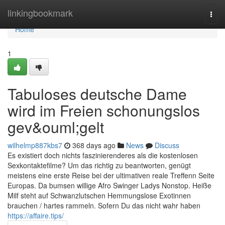
Home
linkingbookmark
Togg
navi
Home
1
Tabuloses deutsche Dame
wird im Freien schonungslos
gev&ouml;gelt
wilhelmp887kbs7
368 days ago
News
Discuss
Es existiert doch nichts faszinierenderes als die kostenlosen
Sexkontaktefilme? Um das richtig zu beantworten, genügt
meistens eine erste Reise bei der ultimativen reale Treffenn Seite
Europas. Da bumsen willige Afro Swinger Ladys Nonstop. Heiße
Milf steht auf Schwanzlutschen Hemmungslose Exotinnen
brauchen / hartes rammeln. Sofern Du das nicht wahr haben
https://affaire.tips/