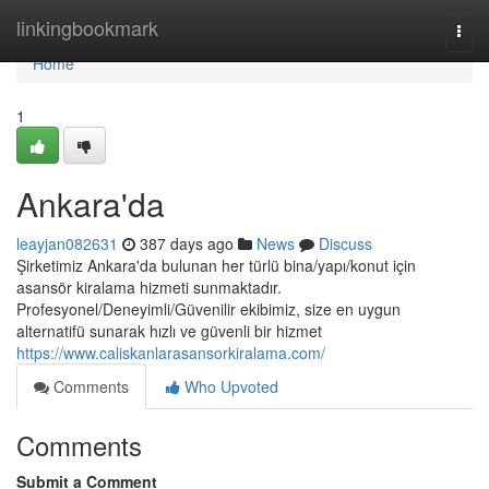
Home
linkingbookmark
Togg
navi
Home
1
Ankara'da
leayjan082631
387 days ago
News
Discuss
Şirketimiz Ankara'da bulunan her türlü bina/yapı/konut için
asansör kiralama hizmeti sunmaktadır.
Profesyonel/Deneyimli/Güvenilir ekibimiz, size en uygun
alternatifü sunarak hızlı ve güvenli bir hizmet
https://www.caliskanlarasansorkiralama.com/
Comments
Who Upvoted
Comments
Submit a Comment