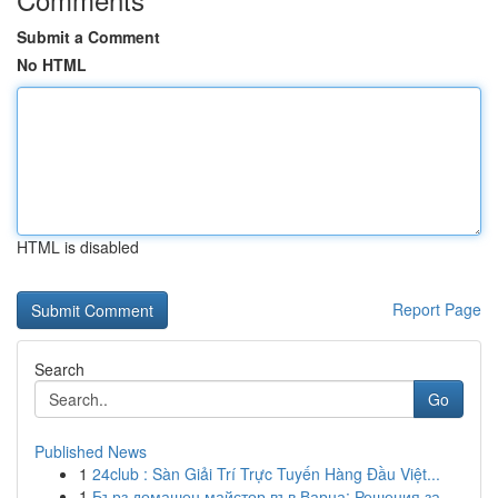
Submit a Comment
No HTML
HTML is disabled
Report Page
Search
Go
Published News
1
24club : Sàn Giải Trí Trực Tuyến Hàng Đầu Việt...
1
Бърз домашен майстор във Варна: Решения за