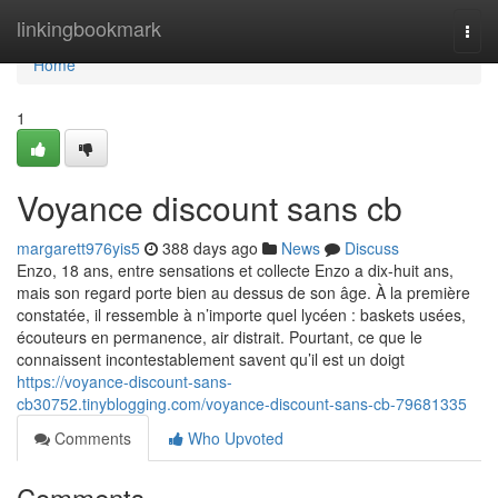
Home
linkingbookmark
Togg
navi
Home
1
Voyance discount sans cb
margarett976yis5
388 days ago
News
Discuss
Enzo, 18 ans, entre sensations et collecte Enzo a dix-huit ans,
mais son regard porte bien au dessus de son âge. À la première
constatée, il ressemble à n’importe quel lycéen : baskets usées,
écouteurs en permanence, air distrait. Pourtant, ce que le
connaissent incontestablement savent qu’il est un doigt
https://voyance-discount-sans-
cb30752.tinyblogging.com/voyance-discount-sans-cb-79681335
Comments
Who Upvoted
Comments