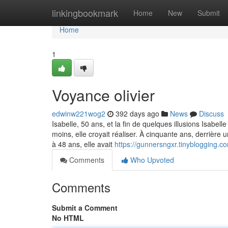
Home
linkingbookmark
Home
New
Submit
Home
1
Voyance olivier
edwinw221wog2
392 days ago
News
Discuss
Isabelle, 50 ans, et la fin de quelques illusions Isabell
moins, elle croyait réaliser. À cinquante ans, derrière
à 48 ans, elle avait
https://gunnersngxr.tinyblogging.c
Comments
Who Upvoted
Comments
Submit a Comment
No HTML