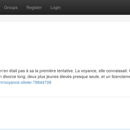
Groups
Register
Login
e n’en était pas à sa la première tentative. La voyance, elle connaissait.
 un divorce long, deux plus jeunes élevés presque seule, et un licenciem
om/voyance-olivier-79844708