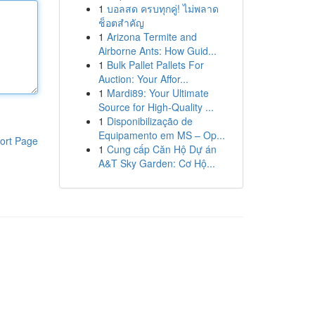
1
บอลสด ครบทุกคู่! ไม่พลาด
ช็อตสำคัญ
1
Arizona Termite and
Airborne Ants: How Guid...
1
Bulk Pallet Pallets For
Auction: Your Affor...
1
Mardi89: Your Ultimate
Source for High-Quality ...
1
Disponibilização de
Equipamento em MS – Op...
ort Page
1
Cung cấp Căn Hộ Dự án
A&T Sky Garden: Cơ Hộ...