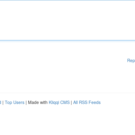
Rep
d
|
Top Users
| Made with
Kliqqi CMS
|
All RSS Feeds