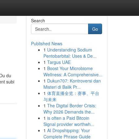
Search
Go
Published News
1
Understanding Sodium
Pentobarbital: Uses & De...
1
Targus UAE
1
Boost Your Microbiome
Wellness: A Comprehensive...
 Ou du
1
Dukun707: Kontroversi dan
ent subi
Misteri di Balik Pr...
1
体育直播全览：赛事、平台
与未来
1
The Digital Border Crisis:
Why 2026 Demands the...
1
is often a Paid Bitcoin
Signal provider worthwh...
1
AI Dropshipping: Your
Complete Phrase Guide