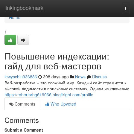
Home
linkingbookmark
Togg
navi
Home
1
Повышение индексации:
гайд для веб-мастеров
lewyscbin936886
398 days ago
News
Discuss
Веб-разработка – это сложный мир. Каждый сайт стремится к
высокой видимости в поисковых системах. Одним из ключевых
https://robertsrbg619066.blogitright.com/profile
Comments
Who Upvoted
Comments
Submit a Comment