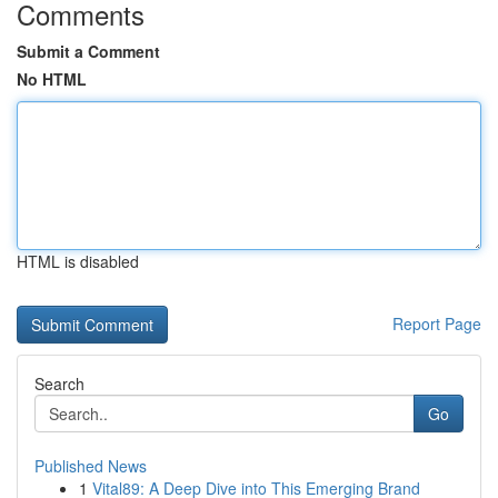
Comments
Submit a Comment
No HTML
HTML is disabled
Report Page
Search
Go
Published News
1
Vital89: A Deep Dive into This Emerging Brand