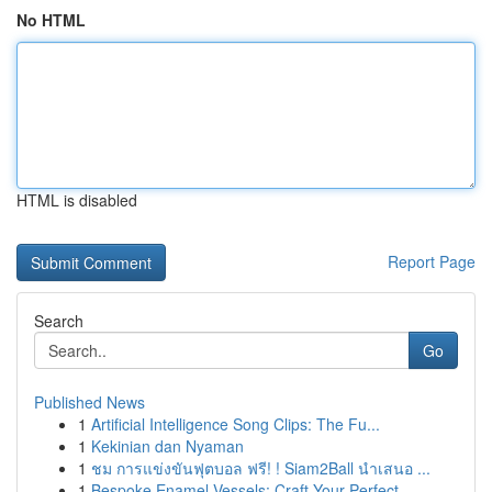
No HTML
HTML is disabled
Report Page
Search
Go
Published News
1
Artificial Intelligence Song Clips: The Fu...
1
Kekinian dan Nyaman
1
ชม การแข่งขันฟุตบอล ฟรี! ! Siam2Ball นำเสนอ ...
1
Bespoke Enamel Vessels: Craft Your Perfect...