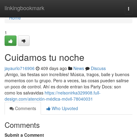
Home
linkingbookmark
Togg
navi
Home
1
Cuidamos tu noche
jayaurlo716906
409 days ago
News
Discuss
¡Amigo, las fiestas son increíbles! Música, tragos, baile y buenos
momentos con tu grupo. Pero a veces, las cosas pueden salirse
un poco de control. Ahí es donde entran los Party Docs: son
como los salvavidas
https://nelsonirka329908.full-
design.com/atención-médica-móvil-78040031
Comments
Who Upvoted
Comments
Submit a Comment