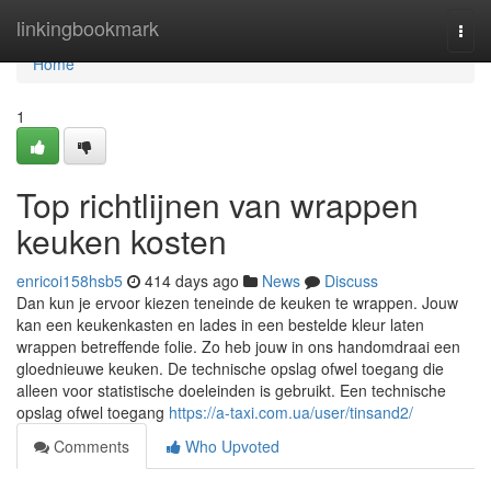
Home
linkingbookmark
Togg
navi
Home
1
Top richtlijnen van wrappen
keuken kosten
enricoi158hsb5
414 days ago
News
Discuss
Dan kun je ervoor kiezen teneinde de keuken te wrappen. Jouw
kan een keukenkasten en lades in een bestelde kleur laten
wrappen betreffende folie. Zo heb jouw in ons handomdraai een
gloednieuwe keuken. De technische opslag ofwel toegang die
alleen voor statistische doeleinden is gebruikt. Een technische
opslag ofwel toegang
https://a-taxi.com.ua/user/tinsand2/
Comments
Who Upvoted