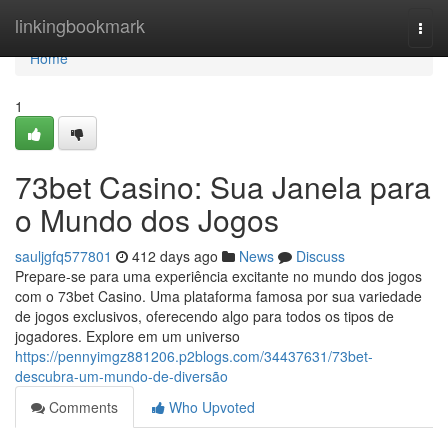
Home
linkingbookmark
Togg
navi
Home
1
73bet Casino: Sua Janela para
o Mundo dos Jogos
sauljgfq577801
412 days ago
News
Discuss
Prepare-se para uma experiência excitante no mundo dos jogos
com o 73bet Casino. Uma plataforma famosa por sua variedade
de jogos exclusivos, oferecendo algo para todos os tipos de
jogadores. Explore em um universo
https://pennyimgz881206.p2blogs.com/34437631/73bet-
descubra-um-mundo-de-diversão
Comments
Who Upvoted