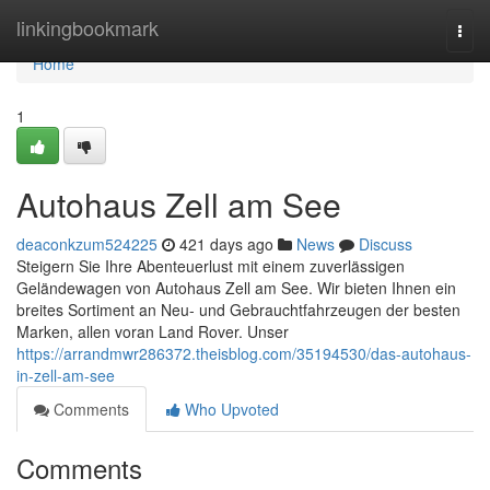
Home
linkingbookmark
Togg
navi
Home
1
Autohaus Zell am See
deaconkzum524225
421 days ago
News
Discuss
Steigern Sie Ihre Abenteuerlust mit einem zuverlässigen
Geländewagen von Autohaus Zell am See. Wir bieten Ihnen ein
breites Sortiment an Neu- und Gebrauchtfahrzeugen der besten
Marken, allen voran Land Rover. Unser
https://arrandmwr286372.theisblog.com/35194530/das-autohaus-
in-zell-am-see
Comments
Who Upvoted
Comments