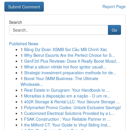
Report Page
Search
Go
Published News
1
Bảng Dự Đoán XSMB Soi Cầu MB Chính Xác
1
Why Beirut Escorts Are the Perfect Choice for S...
1
GenF20 Plus Reviews: Does It Really Boost Muscl...
1
What a silicon nitride hot floor ignitor usuall...
1
Strategic investment preparation methods for de...
1
Boost Your SMM Business: The Ultimate
Wholesale...
1
Real Estate in Gurugram: Your Handbook to ...
1
Moradias à disposição em a nação - O um re...
1
402K Storage & Rental LLC: Your Secure Storage ...
1
Polymarket Promo Codes: Unlock Exclusive Savings!
1
Customized Electrical Solutions Provided by a L...
1
FSAK Construction : Your Reliable Partner in ...
1
the Milford CT: Your Guide to Vinyl Siding Inst...