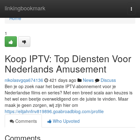
Home
linkingbookmark
Togg
navi
Home
1
Koop IPTV: Top Diensten Voor
Nederlands Amusement
nikolasvgqa674136
421 days ago
News
Discuss
Ben je op zoek naar het beste IPTV-abonnement voor je
Nederlandse films en series? Met een breed scala aan keuzes is
het wel een beetje overweldigend om de juiste te vinden. Maar
maak je geen zorgen, wij zijn hier om
https://elijahnfnv819896.goabroadblog.com/profile
Comments
Who Upvoted
Comments