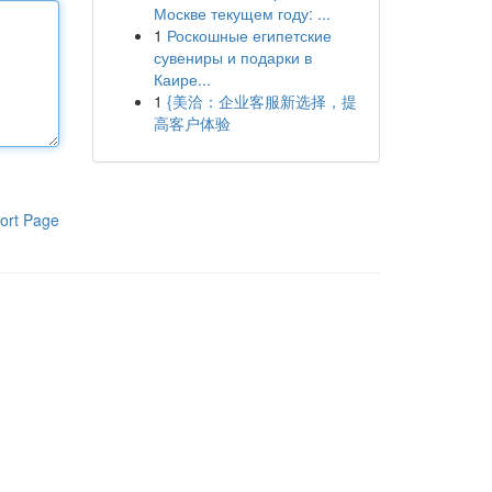
Москве текущем году: ...
1
Роскошные египетские
сувениры и подарки в
Каире...
1
{美洽：企业客服新选择，提
高客户体验
ort Page