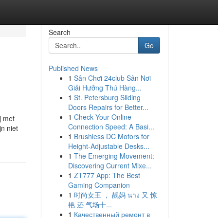
Search
Go
Published News
1
Sân Chơi 24club Sân Nơi
Giải Hưởng Thú Hàng...
1
St. Petersburg Sliding
Doors Repairs for Better...
1
Check Your Online
j met
Connection Speed: A Basi...
n niet
1
Brushless DC Motors for
Height-Adjustable Desks...
1
The Emerging Movement:
Discovering Current Mixe...
1
ZT777 App: The Best
Gaming Companion
1
时尚女王 ， 靓妈 นาง 又 惊
艳 还 气场十...
1
Качественный ремонт в