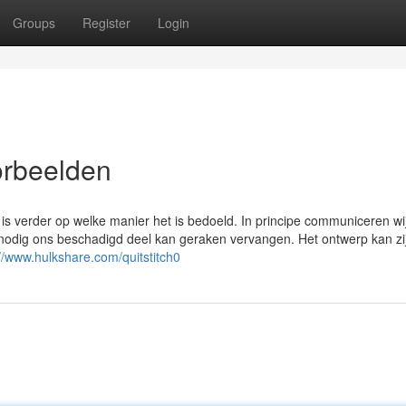
Groups
Register
Login
orbeelden
t is verder op welke manier het is bedoeld. In principe communiceren wi
 nodig ons beschadigd deel kan geraken vervangen. Het ontwerp kan zij
://www.hulkshare.com/quitstitch0