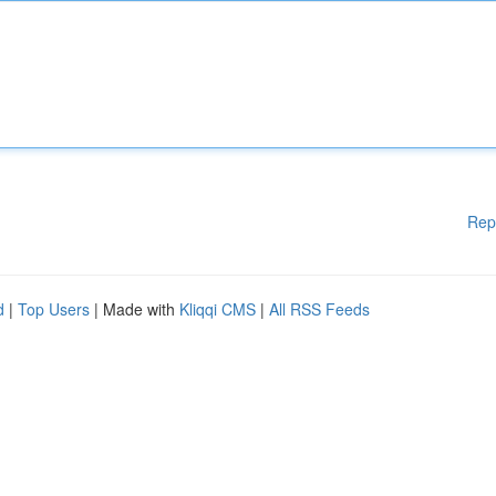
Rep
d
|
Top Users
| Made with
Kliqqi CMS
|
All RSS Feeds