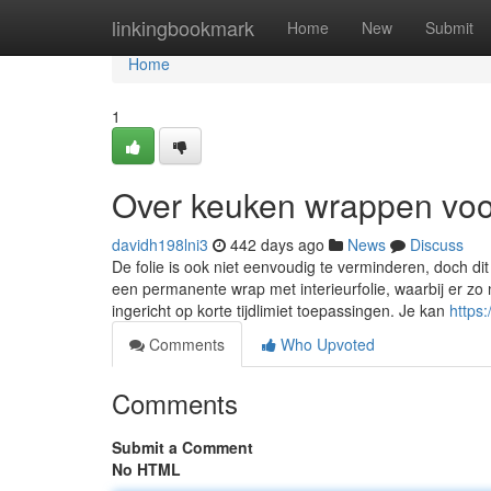
Home
linkingbookmark
Home
New
Submit
Home
1
Over keuken wrappen vo
davidh198lni3
442 days ago
News
Discuss
De folie is ook niet eenvoudig te verminderen, doch di
een permanente wrap met interieurfolie, waarbij er zo
ingericht op korte tijdlimiet toepassingen. Je kan
https
Comments
Who Upvoted
Comments
Submit a Comment
No HTML