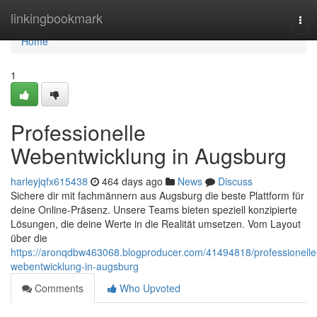
Home
linkingbookmark
Tog
navi
Home
1
Professionelle
Webentwicklung in Augsburg
harleyjqfx615438
464 days ago
News
Discuss
Sichere dir mit fachmännern aus Augsburg die beste Plattform für
deine Online-Präsenz. Unsere Teams bieten speziell konzipierte
Lösungen, die deine Werte in die Realität umsetzen. Vom Layout
über die
https://aronqdbw463068.blogproducer.com/41494818/professionelle
webentwicklung-in-augsburg
Comments
Who Upvoted