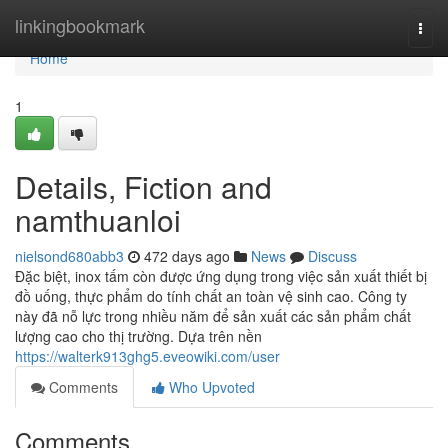
Home
linkingbookmark
Togg
navi
Home
1
Details, Fiction and
namthuanloi
nielsond680abb3
472 days ago
News
Discuss
Đặc biệt, inox tấm còn được ứng dụng trong việc sản xuất thiết bị
đồ uống, thực phẩm do tính chất an toàn vệ sinh cao. Công ty
này đã nỗ lực trong nhiều năm để sản xuất các sản phẩm chất
lượng cao cho thị trường. Dựa trên nền
https://walterk913ghg5.eveowiki.com/user
Comments
Who Upvoted
Comments