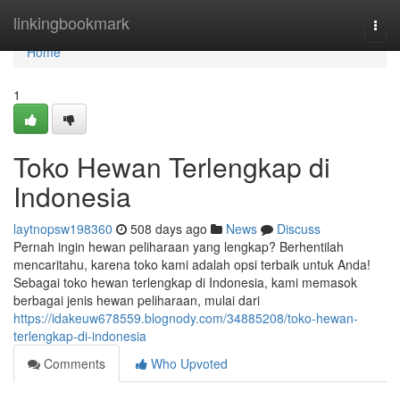
Home
linkingbookmark
Togg
navi
Home
1
Toko Hewan Terlengkap di
Indonesia
laytnopsw198360
508 days ago
News
Discuss
Pernah ingin hewan peliharaan yang lengkap? Berhentilah
mencaritahu, karena toko kami adalah opsi terbaik untuk Anda!
Sebagai toko hewan terlengkap di Indonesia, kami memasok
berbagai jenis hewan peliharaan, mulai dari
https://idakeuw678559.blognody.com/34885208/toko-hewan-
terlengkap-di-indonesia
Comments
Who Upvoted