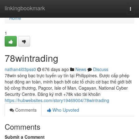
Home
linkingbookmark
Togg
navi
Home
1
78wintrading
nathan4l03pss0
676 days ago
News
Discuss
78win sòng bạc trực tuyến uy tín tại Philippines. Được cấp phép
hoạt động an toàn, minh bạch bởi các tổ chức cờ bạc thế giới bởi
bộ công thương, Pagcor, Isle of Man, Cagayan, National Cyber
Security Centre. Đăng ký mới +78k vào tài khoản
https://hubwebsites.com/story19469004/78wintrading
Comments
Who Upvoted
Comments
Submit a Comment