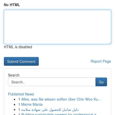
No HTML
HTML is disabled
Report Page
Search
Go
Published News
1
Alles, was Sie wissen sollten über Chin Woo Ku...
1
Meme Mania
1
دليل شامل للحصول على شهادة سلامة
1
Building sustainable careers for professional a...